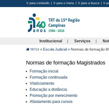
Pular
Ir para conteúdo
|
Ir para o menu
|
Ir para a busca
|
Ir p
para
o
conteúdo
principal
Institucional
Serviços
Not
Trilha
»
Escola Judicial
»
Normas de formação Ma
TRT15
de
navegação
Normas de formação Magistrados
Formação inicial
Formação continuada
Vitaliciamento
Educação a distância
Promoção por merecimento
Afastamento para cursos