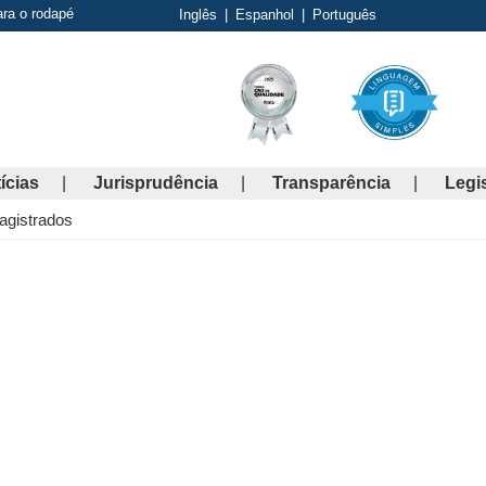
ara o rodapé
Inglês
|
Espanhol
|
Português
ícias
Jurisprudência
Transparência
Legi
gistrados