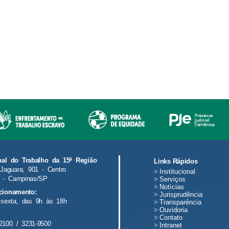
nal do Trabalho da 15ª Região
Links Rápidos
Jaguara, 901 - Centro
>
Institucional
 - Campinas/SP
>
Serviços
>
Notícias
cionamento:
>
Jurisprudência
sexta, das 9h às 18h
>
Transparência
>
Ouvidoria
>
Contato
2100 / 3231-9500
>
Intranet