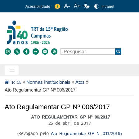
Pular
Acessibilidade
Intranet
para
o
conteúdo
principal
Buscar
Search
Trilha
»
Normas Institucionais
»
Atos
»
TRT15
de
Ato Regulamentar GP Nº 006/2017
navegação
Ato Regulamentar GP Nº 006/2017
ATO REGULAMENTAR GP Nº 06/2017
25 de abril de 2017
(Revogado pelo
Ato Regulamentar GP N. 011/2019)