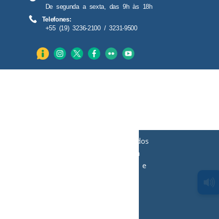
De segunda a sexta, das 9h às 18h
Telefones:
+55 (19) 3236-2100 / 3231-9500
O TRT-15 utiliza cookies, armazenados
apenas em caráter temporário, para
informações estatísticas de visitação e
aperfeiçoamento da experiência do
usuário. Saiba mais
.
clicando aqui
Aceitar