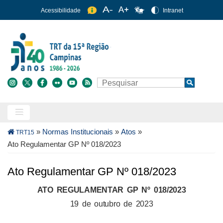
Pular
Acessibilidade
Intranet
para
o
conteúdo
principal
Buscar
Search
Trilha
»
Normas Institucionais
»
Atos
»
TRT15
de
Ato Regulamentar GP Nº 018/2023
navegação
Ato Regulamentar GP Nº 018/2023
ATO REGULAMENTAR GP Nº 018/2023
19 de outubro de 2023