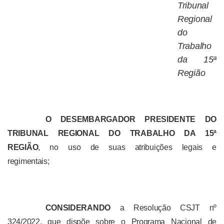
Tribunal
Regional
do
Trabalho
da 15ª
Região
O DESEMBARGADOR PRESIDENTE DO
TRIBUNAL REGIONAL DO TRABALHO DA 15ª
REGIÃO
, no uso de suas atribuições legais e
regimentais;
CONSIDERANDO
a Resolução CSJT nº
324/2022, que dispõe sobre o Programa Nacional de