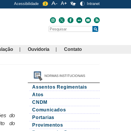
Acessibilidade
Intranet
Buscar
Search
slação
Ouvidoria
Contato
NORMAS INSTITUCIONAIS
Assentos Regimentais
Atos
CNDM
Comunicados
ões do
Portarias
ito do
Provimentos