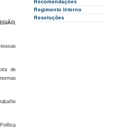
Recomendações
Regimento Interno
Resoluções
EGIÃO
,
Pessoas
oria de
 normas
rabalho
olítica