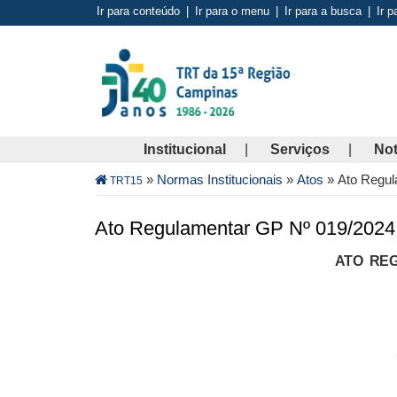
Pular
Ir para conteúdo
|
Ir para o menu
|
Ir para a busca
|
Ir p
para
o
conteúdo
principal
Institucional
Serviços
Not
Trilha
»
Normas Institucionais
»
Atos
»
Ato Regul
TRT15
de
navegação
Ato Regulamentar GP Nº 019/2024
ATO REG