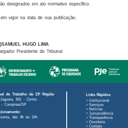
ão designados em ato normativo específico.
em vigor na data de sua publicação.
)
SAMUEL HUGO LIMA
rgador
Presidente do Tribunal
nal do Trabalho da 15ª Região
Links Rápidos
Jaguara, 901 - Centro
>
Institucional
 - Campinas/SP
>
Serviços
>
Notícias
cionamento:
>
Jurisprudência
sexta, das 9h às 18h
>
Transparência
>
Ouvidoria
>
Contato