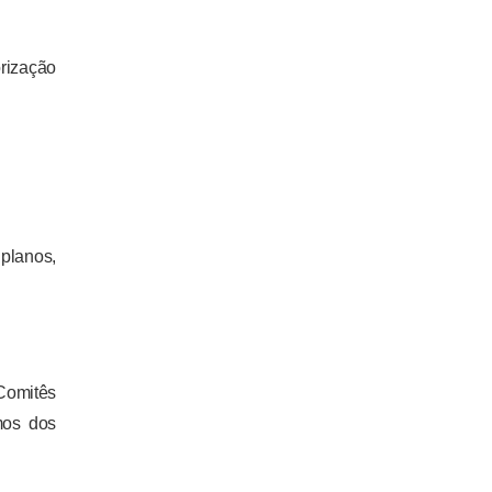
rização
planos,
Comitês
mos dos