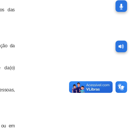
os das
ação da
e da(o)
essoas,
) ou em