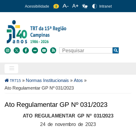
Pular
Acessibilidade
Intranet
para
o
conteúdo
principal
Buscar
Search
Trilha
»
Normas Institucionais
»
Atos
»
TRT15
de
Ato Regulamentar GP Nº 031/2023
navegação
Ato Regulamentar GP Nº 031/2023
ATO REGULAMENTAR GP Nº 031/2023
24 de novembro de 2023