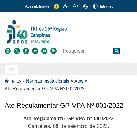
Pular
Acessibilidade
Intranet
para
o
conteúdo
principal
Buscar
Search
Trilha
»
Normas Institucionais
»
Atos
»
TRT15
de
Ato Regulamentar GP-VPA Nº 001/2022
navegação
Ato Regulamentar GP-VPA Nº 001/2022
Ato Regulamentar GP-VPA nº 001/2022
Campinas, 08 de setembro de 2022.