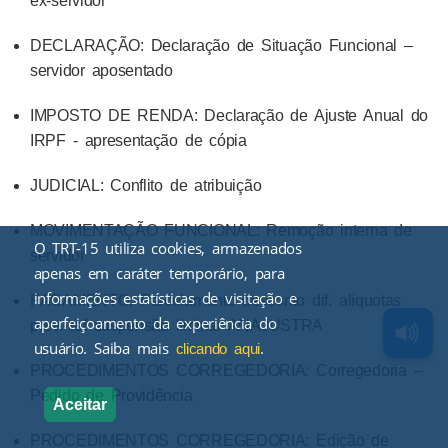
ex-servidor
DECLARAÇÃO: Declaração de Situação Funcional –
servidor aposentado
IMPOSTO DE RENDA: Declaração de Ajuste Anual do
IRPF - apresentação de cópia
JUDICIAL: Conflito de atribuição
MOVIMENTAÇÃO FUNCIONAL: Remoção interna de
O TRT-15 utiliza cookies, armazenados
servidor
apenas em caráter temporário, para
informações estatísticas de visitação e
PAGAMENTO: Parcelamento desconto dif. alíquotas
aperfeiçoamento da experiência do
prev. ref suspensão liminar ANAJUSTRA
usuário. Saiba mais
.
clicando aqui
PROCEDIMENTOS CORREGEDORIA: Corregedoria –
Pedido de Providência
Aceitar
PROCEDIMENTOS CORREGEDORIA: Edição de