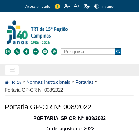
Pular
Acessibilidade
Intranet
para
o
conteúdo
principal
Buscar
Search
Trilha
»
Normas Institucionais
»
Portarias
»
TRT15
de
Portaria GP-CR Nº 008/2022
navegação
Portaria GP-CR Nº 008/2022
PORTARIA GP-CR
Nº 008/2022
15 de agosto de 2022