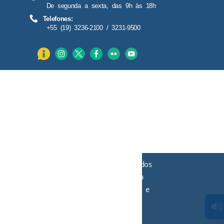
De segunda a sexta, das 9h às 18h
Telefones:
+55 (19) 3236-2100 / 3231-9500
O TRT-15 utiliza cookies, armazenados
apenas em caráter temporário, para
informações estatísticas de visitação e
aperfeiçoamento da experiência do
usuário. Saiba mais
.
clicando aqui