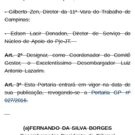
- Gilberto Zen, Diretor da 11ª Vara do Trabalho de
Campinas;
- Edson Lacir Donadon, Diretor de Serviço do
Núcleo de Apoio do Pje-JT.
Art. 2º
Designar, como Coordenador do Comitê
Gestor, o Excelentíssimo Desembargador Luiz
Antonio Lazarim.
Art. 3º
Esta Portaria entrará em vigor na data de
sua publicação, revogando-se a
Portaria GP nº
027/2016
.
(a)FERNANDO DA SILVA BORGES