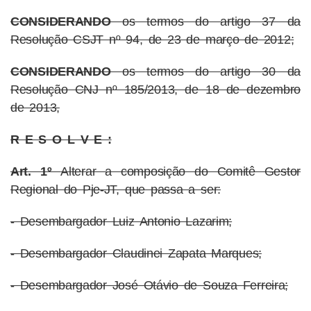
CONSIDERANDO
os termos do artigo 37 da
Resolução CSJT nº 94, de 23 de março de 2012;
CONSIDERANDO
os termos do artigo 30 da
Resolução CNJ nº 185/2013, de 18 de dezembro
de 2013,
R E S O L V E :
Art. 1º
Alterar a composição do Comitê Gestor
Regional do Pje-JT, que passa a ser:
- Desembargador Luiz Antonio Lazarim;
- Desembargador Claudinei Zapata Marques;
- Desembargador José Otávio de Souza Ferreira;