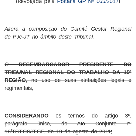
(Revogada pela
)
Portaria GP Nº 065/2017
Altera a composição do Comitê Gestor Regional
do PJe-JT no âmbito deste Tribunal.
O
DESEMBARGADOR PRESIDENTE DO
TRIBUNAL REGIONAL DO TRABALHO DA 15ª
REGIÃO,
no uso de suas atribuições legais e
regimentais,
CONSIDERANDO
os termos do artigo 3º,
parágrafo único, do Ato Conjunto nº
16/TST.CSJT.GP, de 19 de agosto de 2011;