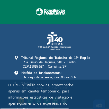
Tribunal Regional do Trabalho da 15ª Região
Rua Barão de Jaguara, 901 - Centro
CEP:13015-927 - Campinas/SP
Horário de funcionamento:
De segunda a sexta, das 9h às 18h
Telefones:
O TRT-15 utiliza cookies, armazenados
+55 (19) 3236-2100 / 3231-9500
apenas em caráter temporário, para
informações estatísticas de visitação e
aperfeiçoamento da experiência do