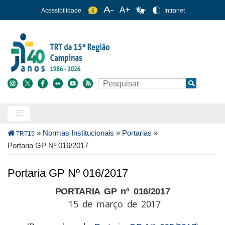
Pular
Acessibilidade
Intranet
para
o
conteúdo
principal
Buscar
Search
Trilha
»
Normas Institucionais
»
Portarias
»
TRT15
de
Portaria GP Nº 016/2017
navegação
Portaria GP Nº 016/2017
PORTARIA GP nº 016/2017
15 de março de 2017