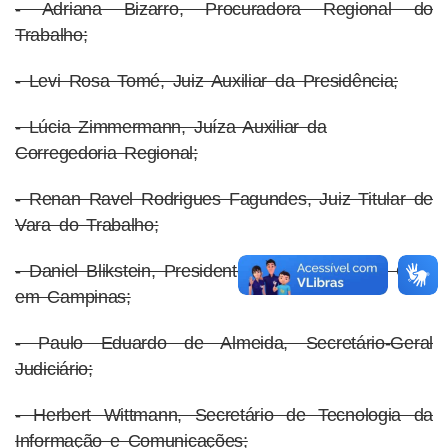
- Adriana Bizarro, Procuradora Regional do
Trabalho;
- Levi Rosa Tomé, Juiz Auxiliar da Presidência;
- Lúcia Zimmermann, Juíza Auxiliar da
Corregedoria Regional;
- Renan Ravel Rodrigues Fagundes, Juiz Titular de
Vara do Trabalho;
- Daniel Blikstein, Presidente da Subseção da OAB
em Campinas;
- Paulo Eduardo de Almeida, Secretário-Geral
Judiciário;
- Herbert Wittmann, Secretário de Tecnologia da
Informação e Comunicações;