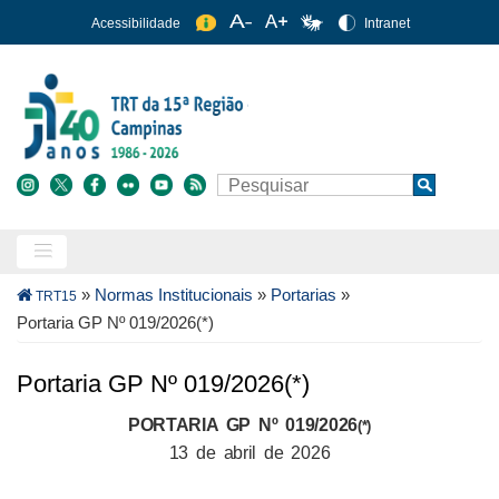
Pular
Acessibilidade
Intranet
para
o
conteúdo
principal
Buscar
Search
Trilha
»
Normas Institucionais
»
Portarias
»
TRT15
de
Portaria GP Nº 019/2026(*)
navegação
Portaria GP Nº 019/2026(*)
PORTARIA GP Nº 019/2026
(*)
13 de abril de 2026