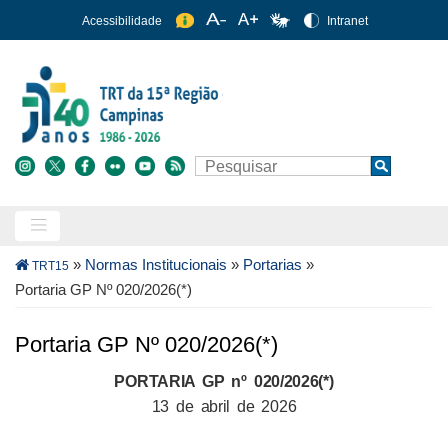
Pular
Acessibilidade
Intranet
para
o
conteúdo
principal
Buscar
Search
Trilha
»
Normas Institucionais
»
Portarias
»
TRT15
de
Portaria GP Nº 020/2026(*)
navegação
Portaria GP Nº 020/2026(*)
PORTARIA GP nº 020/2026(*)
13 de abril de 2026