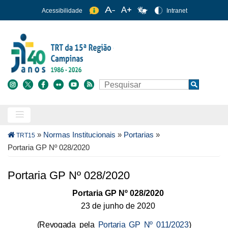
Pular
Acessibilidade
Intranet
para
o
conteúdo
principal
Buscar
Search
Trilha
»
Normas Institucionais
»
Portarias
»
TRT15
de
Portaria GP Nº 028/2020
navegação
Portaria GP Nº 028/2020
Portaria GP Nº 028/2020
23 de junho de 2020
(Revogada pela
Portaria GP Nº 011/2023
)