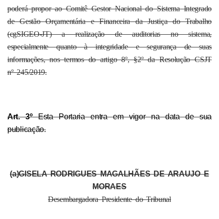
poderá propor ao Comitê Gestor Nacional do Sistema Integrado
de Gestão Orçamentária e Financeira da Justiça do Trabalho
(cgSIGEO-JT) a realização de auditorias no sistema,
especialmente quanto à integridade e segurança de suas
informações, nos termos do artigo 8º, §2º da Resolução CSJT
nº 245/2019.
Art. 3º
Esta Portaria entra em vigor na data de sua
publicação.
(a)GISELA RODRIGUES MAGALHÃES DE ARAUJO E
MORAES
Desembargadora Presidente do Tribunal