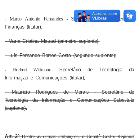
-
Marco Antonio Fernandes -
Secretário de Orçamento e
Finanças (titular);
- Maria Cristina Mauad (primeiro suplente);
- Luís Fernando Barros Costa (segundo suplente);
- Herbert Wittmann
- Secretário de Tecnologia da
Informação e Comunicações (titular);
- Maurício Rodrigues de Morais - Secretário de
Tecnologia da Informação e Comunicações Substituto
(suplente).
Art. 2º
Dentre as demais atribuições, o Comitê Gestor Regional