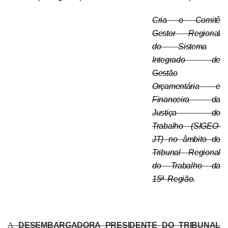
Cria o Comitê
Gestor Region
al
do Sistema
Integrado de
Gestão
Orçamentária e
Financeira da
Justiça do
Trabalho (SIGEO-
JT) no âmbito do
Tribunal Regional
do Trabalho da
15ª Região.
A
DESEMBARGADORA PRESIDENTE DO TRIBUNAL