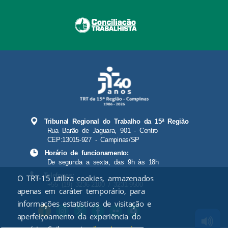
Tribunal Regional do Trabalho da 15ª Região
Rua Barão de Jaguara, 901 - Centro
CEP:13015-927 - Campinas/SP
Horário de funcionamento:
De segunda a sexta, das 9h às 18h
Telefones:
O TRT-15 utiliza cookies, armazenados
+55 (19) 3236-2100 / 3231-9500
apenas em caráter temporário, para
informações estatísticas de visitação e
aperfeiçoamento da experiência do