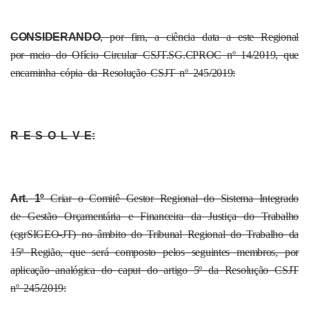
CONSIDERANDO
, por fim, a ciência data a este Regional
por meio do Ofício Circular CSJT.SG.CPROC nº 14/2019, que
encaminha cópia da Resolução CSJT nº 245/2019:
R E S O L V E:
Art. 1º
Criar o Comitê Gestor Regional do Sistema Integrado
de Gestão Orçamentária e Financeira da Justiça do Trabalho
(cgrSIGEO-JT) no âmbito do Tribunal Regional do Trabalho da
15ª Região, que será composto pelos seguintes membros, por
aplicação analógica do caput do artigo 5º da Resolução CSJT
nº 245/2019: