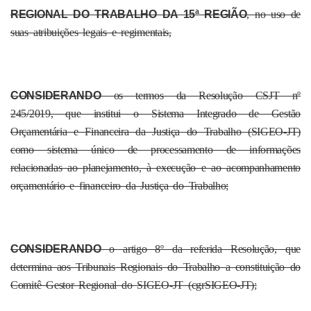
REGIONAL DO TRABALHO DA 15ª REGIÃO
, no uso de
suas atribuições legais e regimentais,
CONSIDERANDO
os termos da Resolução CSJT nº
245/2019, que institui o Sistema Integrado de Gestão
Orçamentária e Financeira da Justiça do Trabalho (SIGEO-JT)
como sistema único de processamento de informações
relacionadas ao planejamento, à execução e ao acompanhamento
orçamentário e financeiro da Justiça do Trabalho;
CONSIDERANDO
o artigo 8º da referida Resolução, que
determina aos Tribunais Regionais do Trabalho a constituição do
Comitê Gestor Regional do SIGEO-JT (cgrSIGEO-JT);