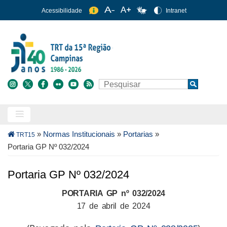
Pular
Acessibilidade
Intranet
para
o
conteúdo
principal
Buscar
Search
Trilha
»
Normas Institucionais
»
Portarias
»
TRT15
de
Portaria GP Nº 032/2024
navegação
Portaria GP Nº 032/2024
PORTARIA GP nº 032/2024
17 de abril de 2024