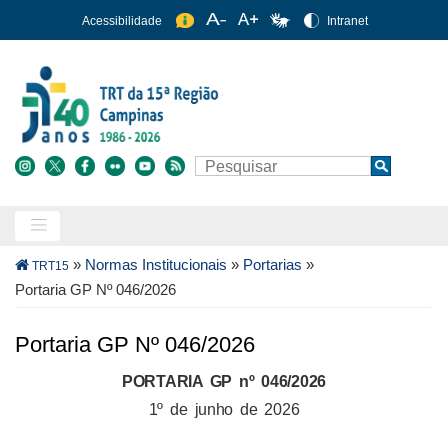
Pular
Acessibilidade
Intranet
para
o
conteúdo
principal
Buscar
Search
Trilha
»
Normas Institucionais
»
Portarias
»
TRT15
de
Portaria GP Nº 046/2026
navegação
Portaria GP Nº 046/2026
PORTARIA GP nº 046/2026
1º de junho de 2026