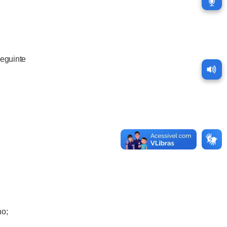
eguinte
o;