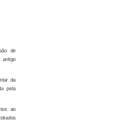
ssão de
 antigo
ntar da
da pela
rios ao
strados