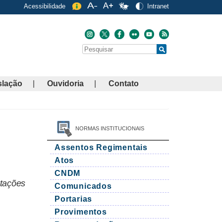
Acessibilidade
Intranet
Buscar
Search
slação
Ouvidoria
Contato
NORMAS INSTITUCIONAIS
Assentos Regimentais
Atos
CNDM
tações
Comunicados
Portarias
Provimentos