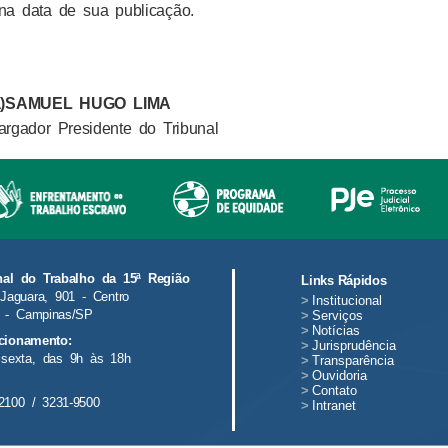
na data de sua publicação.
a)SAMUEL HUGO LIMA
rgador Presidente do Tribunal
nal do Trabalho da 15ª Região
Links Rápidos
Jaguara, 901 - Centro
>
Institucional
 - Campinas/SP
>
Serviços
>
Notícias
cionamento:
>
Jurisprudência
sexta, das 9h às 18h
>
Transparência
>
Ouvidoria
>
Contato
2100 / 3231-9500
>
Intranet