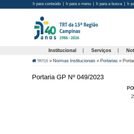
Pular
Ir para conteúdo
|
Ir para o menu
|
Ir para a busca
|
Ir p
para
o
conteúdo
principal
Institucional
Serviços
Not
Trilha
»
Normas Institucionais
»
Portarias
»
Porta
TRT15
de
navegação
Portaria GP Nº 049/2023
PO
2