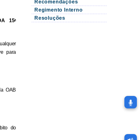
Recomendações
Regimento Interno
Resoluções
DA 15
a
ualquer
ve para
 da OAB
bito do