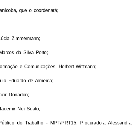
nicoba, que o coordenará;
, Lúcia Zimmermann;
 Marcos da Silva Porto;
nformação e Comunicações, Herbert Wittmann;
Paulo Eduardo de Almeida;
Lacir Donadon;
Vlademir Nei Suato;
 Público do Trabalho - MPT/PRT15, Procuradora Alessandra