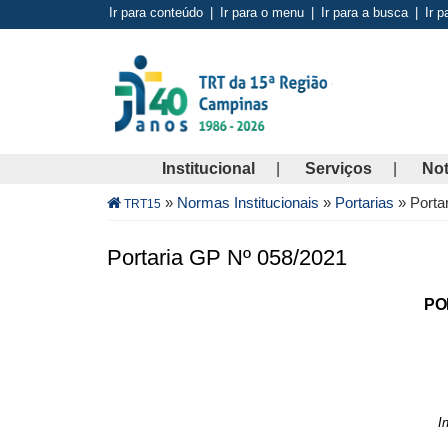
Pular
Ir para conteúdo
|
Ir para o menu
|
Ir para a busca
|
Ir p
para
o
conteúdo
principal
Institucional
Serviços
Not
Trilha
»
Normas Institucionais
»
Portarias
»
Porta
TRT15
de
navegação
Portaria GP Nº 058/2021
PO
I