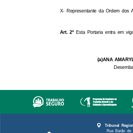
X- Representante da Ordem dos A
Art. 2º
Esta Portaria entra em vig
(a)ANA AMARY
Desembar
Tribunal Regio
Rua Barão de 