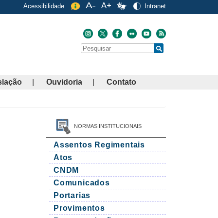
Acessibilidade
Intranet
Buscar
Search
slação
Ouvidoria
Contato
NORMAS INSTITUCIONAIS
Assentos Regimentais
Atos
CNDM
Comunicados
Portarias
Provimentos