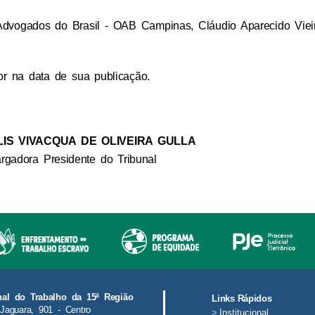
dvogados do Brasil - OAB Campinas, Cláudio Aparecido Vieir
or na data de sua publicação.
LIS VIVACQUA DE OLIVEIRA GULLA
gadora Presidente do Tribunal
nal do Trabalho da 15ª Região
Links Rápidos
Jaguara, 901 - Centro
>
Institucional