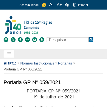
Pular
Acessibilidade
Intranet
para
o
conteúdo
principal
Buscar
Search
Trilha
»
Normas Institucionais
»
Portarias
»
TRT15
de
Portaria GP Nº 059/2021
navegação
Portaria GP Nº 059/2021
PORTARIA GP Nº 059/2021
19 de julho de 2021