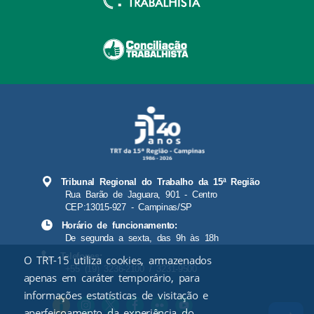
Tribunal Regional do Trabalho da 15ª Região
Rua Barão de Jaguara, 901 - Centro
CEP:13015-927 - Campinas/SP
Horário de funcionamento:
De segunda a sexta, das 9h às 18h
Telefones:
O TRT-15 utiliza cookies, armazenados
+55 (19) 3236-2100 / 3231-9500
apenas em caráter temporário, para
informações estatísticas de visitação e
aperfeiçoamento da experiência do