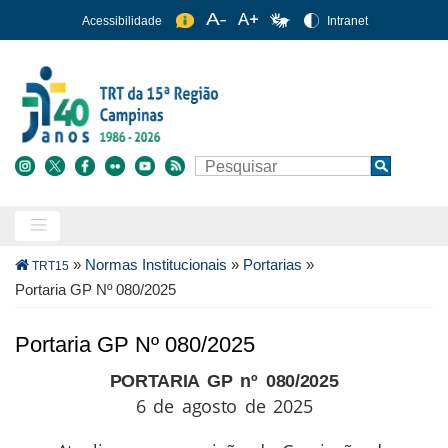
Pular
Acessibilidade
Intranet
para
o
conteúdo
principal
Buscar
Search
Trilha
»
Normas Institucionais
»
Portarias
»
TRT15
de
Portaria GP Nº 080/2025
navegação
Portaria GP Nº 080/2025
PORTARIA GP nº 080/2025
6 de agosto de 2025