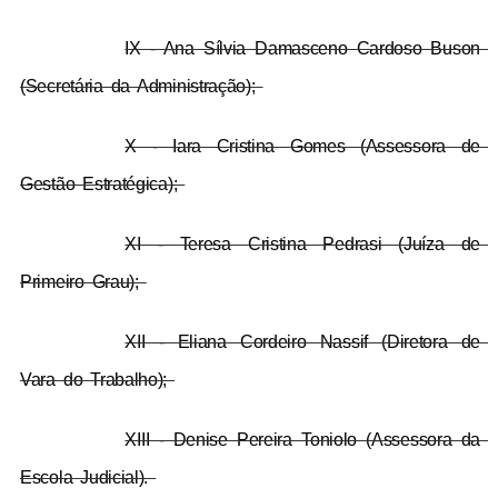
IX - Ana Sílvia Damasceno Cardoso Buson 
(Secretária da Administração); 
X - Iara Cristina Gomes (Assessora de 
Gestão Estratégica); 
XI - Teresa Cristina Pedrasi (Juíza de 
Primeiro Grau); 
XII - Eliana Cordeiro Nassif (Diretora de 
Vara do Trabalho); 
XIII - Denise Pereira Toniolo (Assessora da 
Escola Judicial). 