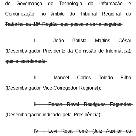
de Governança de Tecnologia da Informação e 
Comunicação, no âmbito do Tribunal Regional do 
Trabalho da 15ª Região, que passa a ser a seguinte:
I - João Batista Martins César 
(Desembargador Presidente da Comissão de Informática), 
que o coordenará; 
II - Manoel Carlos Toledo Filho 
(Desembargador Vice-Corregedor Regional);
III - Renan Ravel Rodrigues Fagundes 
(Desembargador indicado pela Presidência);
IV - Levi Rosa Tomé (Juiz Auxiliar da 