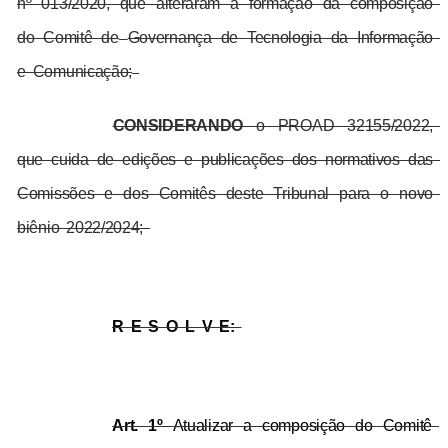
nº 013/2020, que alteraram a formação da composição 
do Comitê de
Governança de Tecnologia da Informação 
e Comunicação;
CONSIDERANDO 
o PROAD 32155/2022, 
que cuida de edições e publicações dos normativos das 
Comissões e dos Comitês deste Tribunal para o novo 
biênio 2022/2024; 
R E S O L V E: 
Art. 1º 
Atualizar a composição do Comitê 