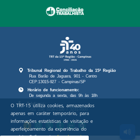
Tribunal Regional do Trabalho da 15ª Região
Rua Barão de Jaguara, 901 - Centro
CEP:13015-927 - Campinas/SP
Horário de funcionamento:
De segunda a sexta, das 9h às 18h
Telefones:
O TRT-15 utiliza cookies, armazenados
+55 (19) 3236-2100 / 3231-9500
apenas em caráter temporário, para
informações estatísticas de visitação e
aperfeiçoamento da experiência do
usuário. Saiba mais
.
clicando aqui