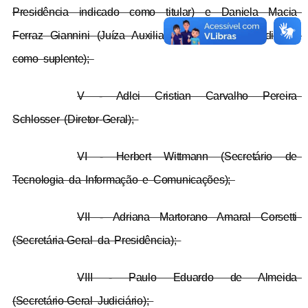
Presidência indicado como titular) e Daniela Macia 
Ferraz Giannini (Juíza Auxiliar da Presidência indicada 
como suplente); 
V - Adlei Cristian Carvalho Pereira 
Schlosser (Diretor-Geral); 
VI - Herbert Wittmann (Secretário de 
Tecnologia da Informação e Comunicações); 
VII - Adriana Martorano Amaral Corsetti 
(Secretária-Geral da Presidência); 
VIII - Paulo Eduardo de Almeida 
(Secretário-Geral Judiciário); 