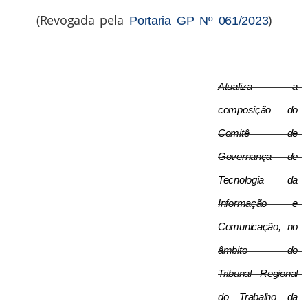
(Revogada pela
)
Portaria GP Nº 061/2023
Atualiza a 
composição do 
Comitê de 
Governança de 
Tecnologia da 
Informação e 
Comunicação, no 
âmbito do 
Tribunal Regional 
do Trabalho da 