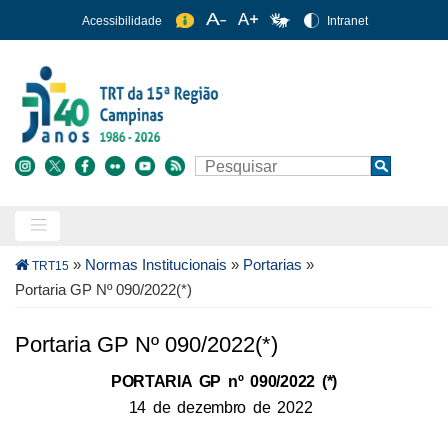
Pular
Acessibilidade
Intranet
para
o
conteúdo
principal
Buscar
Search
Trilha
»
Normas Institucionais
»
Portarias
»
TRT15
de
Portaria GP Nº 090/2022(*)
navegação
Portaria GP Nº 090/2022(*)
PORTARIA GP nº 090/2022 (*)
14 de dezembro de 2022 