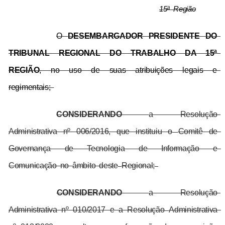
15ª Região
O 
DESEMBARGADOR PRESIDENTE DO 
TRIBUNAL REGIONAL DO TRABALHO DA 15ª 
REGIÃO
, no uso de suas atribuições legais e 
regimentais; 
CONSIDERANDO 
a Resolução 
Administrativa nº 006/2016, que instituiu o
Comitê de 
Governança de Tecnologia de Informação e 
Comunicação no âmbito deste
Regional;
CONSIDERANDO 
a Resolução 
Administrativa nº 010/2017 e a Resolução
Administrativa 