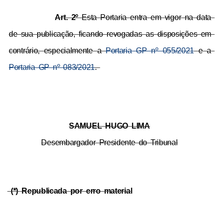
Art. 2º 
Esta Portaria entra em vigor na data 
de sua publicação, ficando revogadas as disposições em 
contrário, especialmente a 
Portaria GP nº 055/2021
 e a 
Portaria GP nº 083/2021
. 
SAMUEL HUGO LIMA
Desembargador Presidente do Tribunal
 (*) Republicada por erro material