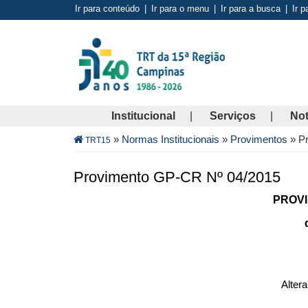
Pular
Ir para conteúdo
|
Ir para o menu
|
Ir para a busca
|
Ir p
para
o
conteúdo
principal
Institucional
Serviços
Not
Trilha
»
Normas Institucionais
»
Provimentos
»
P
TRT15
de
navegação
Provimento GP-CR Nº 04/2015
PROVI
Alter