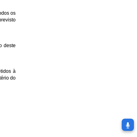
odos os
revisto
o deste
tidos à
tério do