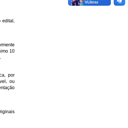
edital,
ormente
nimo 10
.
ca, por
vel, ou
entação
riginais