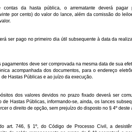
 contas da hasta pública, o arrematante deverá pagar 
inte por cento) do valor do lance, além da comissão do leiloe
alor.
rá ser pago no primeiro dia útil subsequente à data da realiz
os pagamentos deve ser comprovada na mesma data de sua efet
ônica acompanhada dos documentos, para o endereço eletrô
 de Hastas Públicas e ao juízo da execução.
ósitos dos valores devidos no prazo fixado deverá ser com
o de Hastas Públicas, informando-se, ainda, os lances subseq
er o direito de opção, sem prejuízo do disposto no § 4º deste a
o art. 746, § 1º, do Código de Processo Civil, a desistê