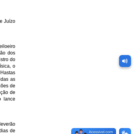
de Juízo
iloeiro
ção dos
stro do
sica, o
 Hastas
idas as
ções de
eção de
o lance
deverão
dias de