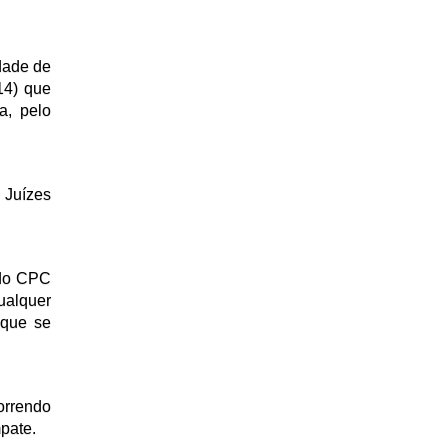
dade de
14) que
a, pelo
 Juízes
C do CPC
ualquer
 que se
orrendo
pate.