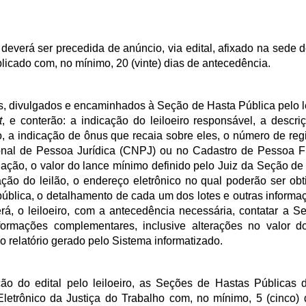
s deverá ser precedida de anúncio, via edital, afixado na sede 
licado com, no mínimo, 20 (vinte) dias de antecedência.
os, divulgados e encaminhados à Seção de Hasta Pública pelo le
t
, e conterão: a indicação do leiloeiro responsável, a descri
o, a indicação de ônus que recaia sobre eles, o número de regi
ional de Pessoa Jurídica (CNPJ) ou no Cadastro de Pessoa Fí
iação, o valor do lance mínimo definido pelo Juiz da Seção de
zação do leilão, o endereço eletrônico no qual poderão ser obt
pública, o detalhamento de cada um dos lotes e outras informa
rá, o leiloeiro, com a antecedência necessária, contatar a S
formações complementares, inclusive alterações no valor d
 relatório gerado pelo Sistema informatizado.
ão do edital pelo leiloeiro, as Seções de Hastas Públicas 
o Eletrônico da Justiça do Trabalho com, no mínimo, 5 (cinco) 