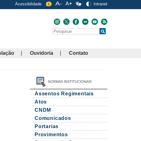
Acessibilidade
Intranet
Buscar
Search
slação
Ouvidoria
Contato
NORMAS INSTITUCIONAIS
Assentos Regimentais
Atos
CNDM
Comunicados
Portarias
Provimentos