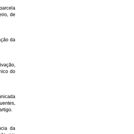
parcela
iro, de
ação da
ivação,
nico do
unicada
uentes,
rtigo.
ncia da