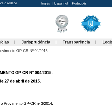
ara o rodapé
Inglês
|
Espanhol
|
Português
ícias
Jurisprudência
Transparência
Legi
rovimento GP-CR Nº 04/2015
MENTO GP-CR N° 004/2015,
de 27 de abril de 2015.
a o Provimento GP-CR nº 3/2014.