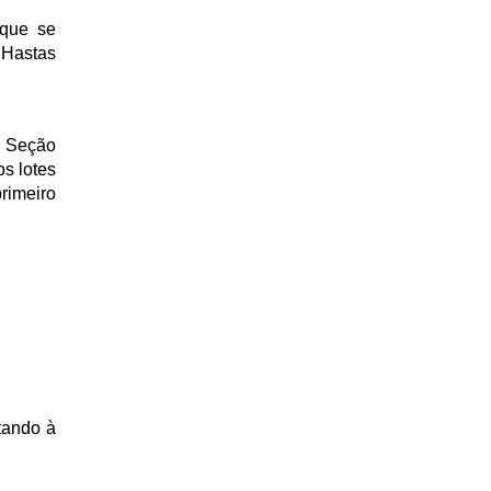
 que se
 Hastas
a Seção
s lotes
rimeiro
atando à