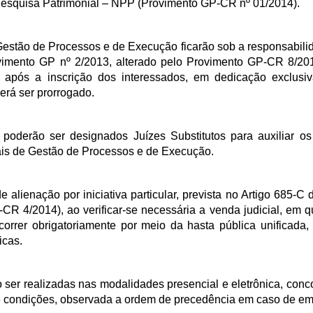
Pesquisa Patrimonial – NPP (Provimento GP-CR nº 01/2014).
estão de Processos e de Execução ficarão sob a responsabili
rovimento GP nº 2/2013, alterado pelo Provimento GP-CR 8/20
 após a inscrição dos interessados, em dedicação exclusiv
erá ser prorrogado.
, poderão ser designados Juízes Substitutos para auxiliar os
is de Gestão de Processos e de Execução.
e alienação por iniciativa particular, prevista no Artigo 685-
R 4/2014), ao verificar-se necessária a venda judicial, em q
correr obrigatoriamente por meio da hasta pública unificada,
icas.
o ser realizadas nas modalidades presencial e eletrônica, conc
de condições, observada a ordem de precedência em caso de em