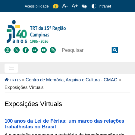
Pular
Acessibilidade
Intranet
para
o
conteúdo
principal
Buscar
Search
Trilha
»
Centro de Memória, Arquivo e Cultura - CMAC
»
TRT15
de
Exposições Virtuais
navegação
Exposições Virtuais
100 anos da Lei de Férias: um marco das relações
trabalhistas no Brasil