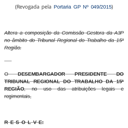
(Revogada pela
)
Portaria GP Nº 049/2015
Altera a composição da Comissão Gestora da A3P
no âmbito do Tribunal Regional do Trabalho da 15ª
Região.
O
DESEMBARGADOR PRESIDENTE DO
TRIBUNAL REGIONAL DO TRABALHO DA 15ª
REGIÃO
, no uso das atribuições legais e
regimentais,
R E S O L V E: