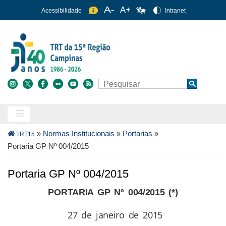
Pular
Acessibilidade
Intranet
para
o
conteúdo
principal
Buscar
Search
Trilha
»
Normas Institucionais
»
Portarias
»
TRT15
de
Portaria GP Nº 004/2015
navegação
Portaria GP Nº 004/2015
PORTARIA GP Nº 004/2015 (*)
27 de janeiro de 2015