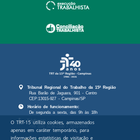
Tribunal Regional do Trabalho da 15ª Região
Rua Barão de Jaguara, 901 - Centro
CEP:13015-927 - Campinas/SP
Horário de funcionamento:
De segunda a sexta, das 9h às 18h
Telefones:
O TRT-15 utiliza cookies, armazenados
+55 (19) 3236-2100 / 3231-9500
apenas em caráter temporário, para
informações estatísticas de visitação e