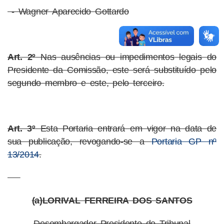
- Wagner Aparecido Gottardo
Art. 2º
Nas ausências ou impedimentos legais do
Presidente da Comissão, este será substituído pelo
segundo membro e este, pelo terceiro.
Art. 3º
Esta Portaria entrará em vigor na data de
sua publicação, revogando-se a
Portaria GP nº
13/2014
.
(a)LORIVAL FERREIRA DOS SANTOS
Desembargador Presidente do Tribunal