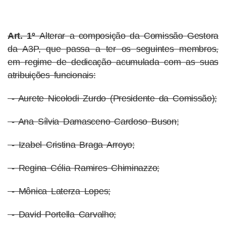
Art. 1º
Alterar a composição da Comissão Gestora
da A3P, que passa a ter os seguintes membros,
em regime de dedicação acumulada com as suas
atribuições funcionais:
- Aurete Nicolodi Zurdo (Presidente da Comissão);
- Ana Sílvia Damasceno Cardoso Buson;
- Izabel Cristina Braga Arroyo;
- Regina Célia Ramires Chiminazzo;
- Mônica Laterza Lopes;
- David Portella Carvalho;