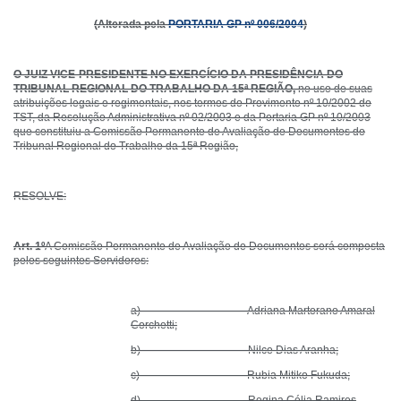
(Alterada pela
PORTARIA GP nº 006/2004
)
O JUIZ VICE-PRESIDENTE NO EXERCÍCIO DA PRESIDÊNCIA DO
TRIBUNAL REGIONAL DO TRABALHO DA 15ª REGIÃO,
no uso de suas
atribuições legais e regimentais, nos termos do Provimento nº 10/2002 do
TST, da Resolução Administrativa nº 02/2003 e da Portaria GP nº 10/2003
que constituiu a Comiss
ão Permanente de Avaliação de Documentos do
Tribunal Regional do Trabalho da 15ª Região,
RESOLVE:
Art. 1º
A Comissão Permanente de Avaliação de Documentos será composta
pelos seguintes Servidores:
a) Adriana Martorano Amaral
Corchetti;
b) Nilce Dias Aranha;
c) Rubia Mitiko Fukuda;
d) Regina Célia Ramires