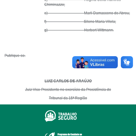
Chiminazzo;
e) Marli Damasceno de Abreu;
f) Silene Maria Vilela;
g) Herbert Wittmann.
Publique-se.
LUIZ CARLOS DE ARAÚJO
Juiz Vice-Presidente no exercício da Presidência do
Tribunal da 15ª Região