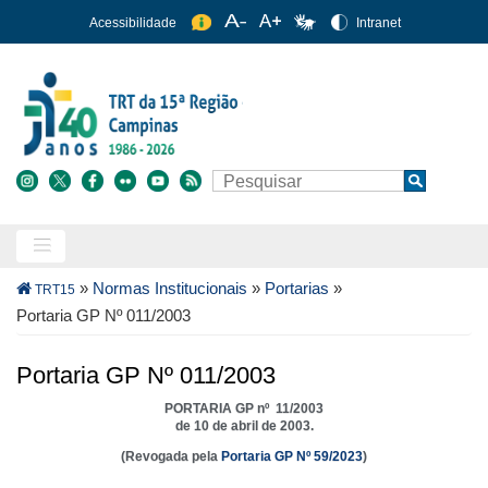
Pular
Acessibilidade
Intranet
para
o
conteúdo
principal
Buscar
Search
Trilha
»
Normas Institucionais
»
Portarias
»
TRT15
de
Portaria GP Nº 011/2003
navegação
Portaria GP Nº 011/2003
PORTARIA GP nº 11/2003
de 10 de abril de 2003.
(Revogada pela
Portaria GP Nº 59/2023
)