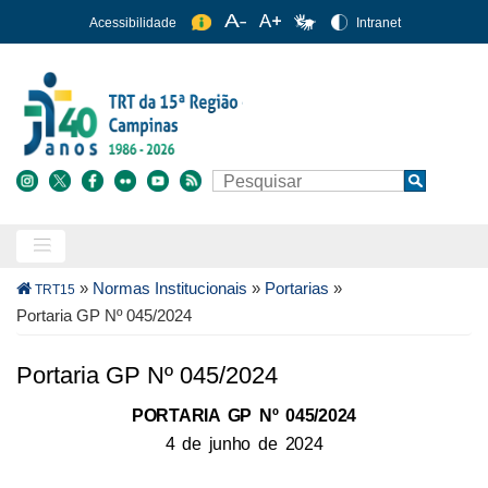
Pular
Acessibilidade
Intranet
para
o
conteúdo
principal
Buscar
Search
Trilha
»
Normas Institucionais
»
Portarias
»
TRT15
de
Portaria GP Nº 045/2024
navegação
Portaria GP Nº 045/2024
PORTARIA GP Nº 045/2024
4 de junho de 2024