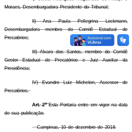
Moraes, Desembargadora Presidente do Tribunal;
II) Ana Paula Pellegrina Lockmann,
Desembargadora membro do Comitê Estadual de
Precatórios;
III) Alvaro dos Santos, membro do Comitê
Gestor Estadual de Precatórios e Juiz Auxiliar da
Presidência;
IV) Evandro Luiz Michelon, Assessor de
Precatórios.
o
Art. 2
Esta Portaria entre em vigor na data
de sua publicação.
Campinas, 10 de dezembro de 2018.