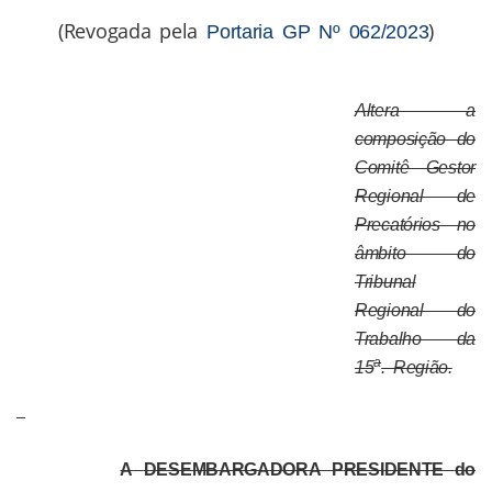
(Revogada pela
)
Portaria GP Nº 062/2023
Altera a
composição do
Comitê Gestor
Regional de
Precatórios no
âmbito do
Tribunal
Regional do
Trabalho da
a
15
. Região.
A
DESEMBARGADORA
P
RESIDENTE
do