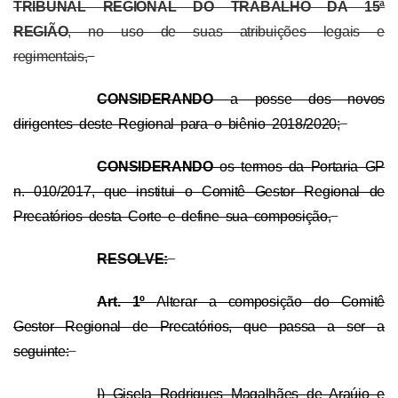
TRIBUNAL REGIONAL DO TRABALHO DA 15ª
REGIÃO
, no uso de suas atribuições legais e
regimentais,
CONSIDERANDO
a posse dos novos
dirigentes deste Regional para o biênio 2018/2020;
CONSIDERANDO
os termos da Portaria GP
n. 010/2017, que institui o Comitê Gestor Regional de
Precatórios desta Corte e define sua composição,
RESOLVE:
Art. 1º
Alterar a composição do Comitê
Gestor Regional de Precatórios, que passa a ser a
seguinte:
I) Gisela Rodrigues Magalhães de Araújo e