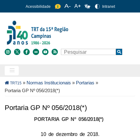
Pular
Acessibilidade
Intranet
para
o
conteúdo
principal
Buscar
Search
Trilha
»
Normas Institucionais
»
Portarias
»
TRT15
de
Portaria GP Nº 056/2018(*)
navegação
Portaria GP Nº 056/2018(*)
PORTARIA GP Nº 056/2018(*)
10 de dezembro de 2018.