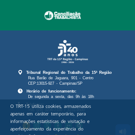
Tribunal Regional do Trabalho da 15ª Região
Rua Barão de Jaguara, 901 - Centro
CEP:13015-927 - Campinas/SP
Horário de funcionamento:
De segunda a sexta, das 9h às 18h
Telefones:
O TRT-15 utiliza cookies, armazenados
+55 (19) 3236-2100 / 3231-9500
apenas em caráter temporário, para
informações estatísticas de visitação e
aperfeiçoamento da experiência do