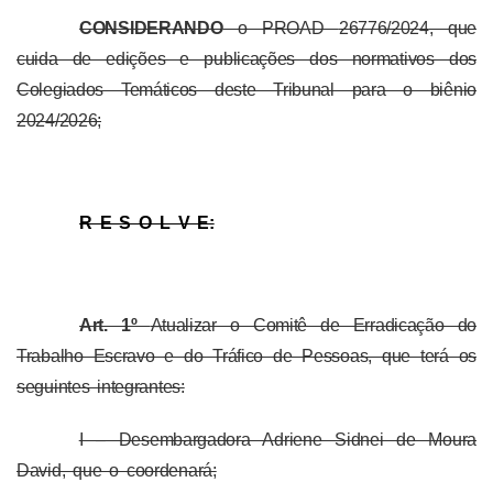
CONSIDERANDO
o PROAD
26776/2024
, que
cuida de edições e publicações dos normativos dos
Colegiados Temáticos deste Tribunal para o biênio
2024/2026;
R E S O L V E:
Art. 1º
Atualizar o Comitê de Erradicação do
Trabalho Escravo e do Tráfico de Pessoas, que terá os
seguintes integrantes:
I – Desembargadora Adriene Sidnei de Moura
David, que o coordenará;