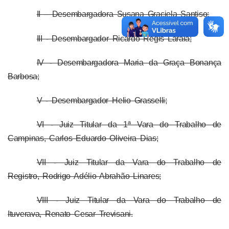
II – Desembargadora Susana Graciela Santiso;
III - Desembargador Ricardo Regis Laraia;
IV - Desembargadora Maria da Graça Bonança
Barbosa;
V - Desembargador Helio Grasselli;
VI - Juiz Titular da 1ª Vara do Trabalho de
Campinas, Carlos Eduardo Oliveira Dias;
VII - Juiz Titular da Vara do Trabalho de
Registro, Rodrigo Adélio Abrahão Linares;
VIII - Juiz Titular da Vara do Trabalho de
Ituverava, Renato Cesar Trevisani.