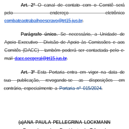
Art. 2º
O canal de contato com o Comitê será
pelo endereço eletrônico
combateaotrabalhoescravo@trt15.jus.br
.
Parágrafo único.
Se necessário, a Unidade de
Apoio Executivo - Divisão de Apoio às Comissões e aos
Comitês (DACC) - também poderá ser contactada pelo e-
mail
dacc.secgeral@trt15.jus.br
.
Art.
3
º
Esta Portaria entra em vigor na data de
sua publicação, revogando-se as disposições em
contrário, especialmente a
Portaria nº 015/2024
.
(a)ANA PAULA PELLEGRINA LOCKMANN