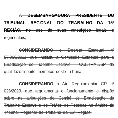
A
DESEMBARGADORA PRESIDENTE DO
TRIBUNAL REGIONAL DO TRABALHO DA 15ª
REGIÃO
, no uso de suas atribuições legais e
regimentais
;
CONSIDERANDO
o Decreto Estadual nº
57.368/2011, que instituiu a Comissão Estadual para a
Erradicação do Trabalho Escravo – COETRAE/SP, da
qual fazem parte membros deste Tribunal;
CONSIDERANDO
o Ato Regulamentar GP nº
023/2023, que regulamenta o funcionamento e dispõe
sobre as atribuições do Comitê de Erradicação do
Trabalho Escravo e do Tráfico de Pessoas no âmbito do
Tribunal Regional do Trabalho da 15ª Região;