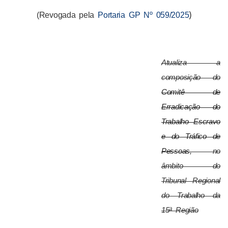
)
(Revogada pela
Portaria GP Nº 059/2025
Atualiza a
composição do
Comitê de
Erradicação do
Trabalho Escravo
e do Tráfico de
Pessoas
, no
âmbito do
Tribunal Regional
do Trabalho da
15ª Região