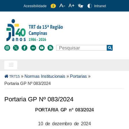
Pular
Acessibilidade
Intranet
para
o
conteúdo
principal
Buscar
Search
Trilha
»
Normas Institucionais
»
Portarias
»
TRT15
de
Portaria GP Nº 083/2024
navegação
Portaria GP Nº 083/2024
PORTARIA GP nº 083/2024
10 de dezembro de 2024