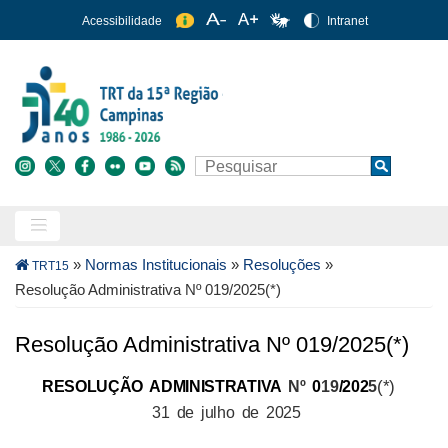
Pular
Acessibilidade
Intranet
para
o
conteúdo
principal
Buscar
Search
Trilha
»
Normas Institucionais
»
Resoluções
»
TRT15
de
Resolução Administrativa Nº 019/2025(*)
navegação
Resolução Administrativa Nº 019/2025(*)
(*)
RESOLUÇÃO ADMINISTRATIVA
Nº
0
19
/202
5
31 de julho de 2025