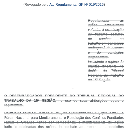
(Revogado pelo
Ato Regulamentar GP Nº 019/2016
)
Regulamenta as
ações institucionais
voltadas à erradicação
do trabalho escravo,
de combate ao
trabalho em condições
análogas à de escravo
e de condições
degradantes,
instituindo o regime de
plantão itinerante, no
âmbito do Tribunal
Regional do Trabalho
da 15ª Região.
O DESEMBARGADOR PRESIDENTE DO TRIBUNAL REGIONAL DO
TRABALHO DA 15ª REGIÃO
, no uso de suas atribuições legais e
regimentais,
CONSIDERANDO
a Portaria nº 491, de 11/03/2009 do CNJ, que instituiu o
Fórum Nacional para Monitoramento e Resolução dos Conflitos Fundiários
Rurais e Urbanos, tendo por competência o monitoramento de ações
judiciais originadas das ações de combate ao trabalho em condições