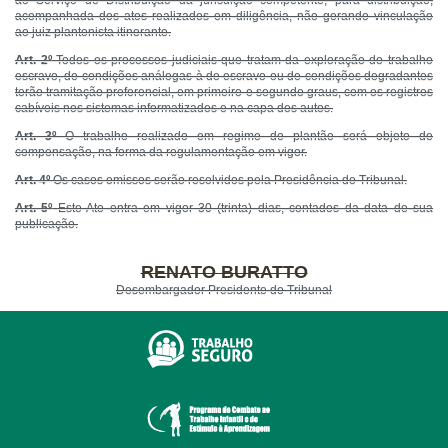
ao Serviço de Distribuição da jurisdição competente, para distribuição,
acompanhada dos atos realizados em diligência, não gerando vinculação
ao juiz plantonista itinerante.
Art. 2º
Todos os processos judiciais que tratam da exploração do trabalho
escravo, de condições análogas à de escravo ou de condições degradantes
terão tramitação preferencial, em primeiro e segundo graus, com os registros
cabíveis nos sistemas informatizados e na capa dos autos.
Art. 3º
O trabalho realizado em regime de plantão será objeto de
compensação, na forma da regulamentação em vigor.
Art. 4º
Os casos omissos serão resolvidos pela Presidência do Tribunal.
Art. 5º
Este Ato entra em vigor 30 (trinta) dias, contados da data de sua
publicação.
RENATO BURATTO
Desembargador Presidente do Tribunal