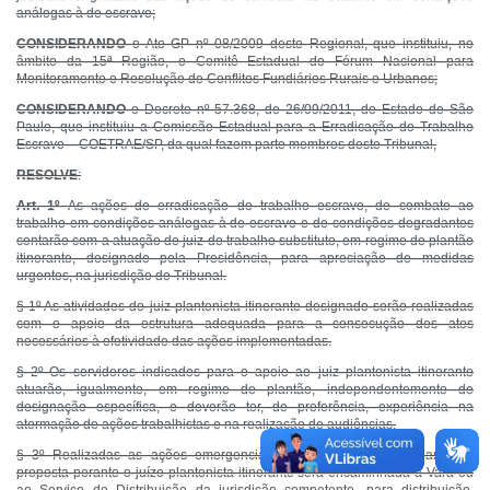
análogas à de escravo;
CONSIDERANDO
o Ato GP nº 08/2009 deste Regional, que instituiu, no
âmbito da 15ª Região, o Comitê Estadual do Fórum Nacional para
Monitoramento e Resolução de Conflitos Fundiários Rurais e Urbanos;
CONSIDERANDO
o Decreto nº 57.368, de 26/09/2011, do Estado de São
Paulo, que instituiu a Comissão Estadual para a Erradicação do Trabalho
Escravo – COETRAE/SP, da qual fazem parte membros deste Tribunal,
RESOLVE
:
Art. 1º
As ações de erradicação do trabalho escravo, de combate ao
trabalho em condições análogas à de escravo e de condições degradantes
contarão com a atuação de juiz do trabalho substituto, em regime de plantão
itinerante, designado pela Presidência, para apreciação de medidas
urgentes, na jurisdição do Tribunal.
§ 1º As atividades do juiz plantonista itinerante designado serão realizadas
com o apoio da estrutura adequada para a consecução dos atos
necessários à efetividade das ações implementadas.
§ 2º Os servidores indicados para o apoio ao juiz plantonista itinerante
atuarão, igualmente, em regime de plantão, independentemente de
designação específica, e deverão ter, de preferência, experiência na
atermação de ações trabalhistas e na realização de audiências.
§ 3º Realizadas as ações emergenciais cabíveis, eventual reclamação
proposta perante o juízo plantonista itinerante será encaminhada à Vara ou