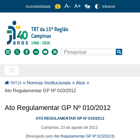
Pular
Acessibilidade
Intranet
para
o
conteúdo
principal
Buscar
Search
Trilha
»
Normas Institucionais
»
Atos
»
TRT15
de
Ato Regulamentar GP Nº 010/2012
navegação
Ato Regulamentar GP Nº 010/2012
ATO REGULAMENTAR GP Nº 010/2012
Campinas, 23 de agosto de 2012.
(Revogado pelo
Ato Regulamentar GP Nº 023/2023
)