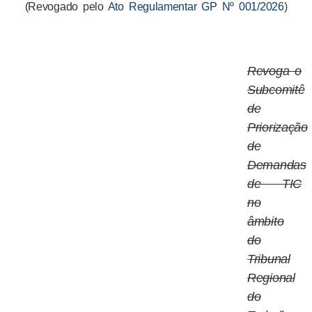
(Revogado pelo
Ato Regulamentar GP Nº 001/2026
)
Revoga o
Subcomitê
de
Priorização
de
Demandas
de TIC
no
âmbito
do
Tribunal
Regional
do