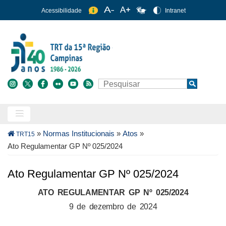
Pular
Acessibilidade
Intranet
para
o
conteúdo
principal
Buscar
Search
Trilha
»
Normas Institucionais
»
Atos
»
TRT15
de
Ato Regulamentar GP Nº 025/2024
navegação
Ato Regulamentar GP Nº 025/2024
ATO REGULAMENTAR GP Nº 025/2024
9 de dezembro de 2024