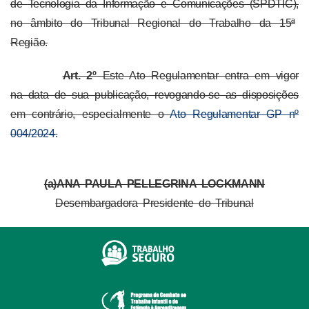
de
Tecnologia da Informação e Comunicações (SPDTIC),
no âmbito do Tribunal Regional do Trabalho da 15ª
Região.
Art. 2º
Este Ato Regulame
ntar entra em vigor
na data de sua publicação, revogando-se as disposições
em contrário, especialmente o
Ato Regulamentar GP nº
004/2024.
(a)ANA PAULA PELLEGRINA LOCKMANN
Desembargadora Presidente do Tribunal