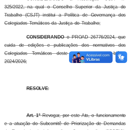
325/2022, na qual o
Conselho Superior da Justiça do
Trabalho (CSJT) institui a Política de Governança dos
Colegiados Temáticos da Justiça do Trabalho;
CONSIDERANDO
o PROAD
26776/2024
, que
cuida de edições e publicações dos normativos dos
Colegiados Temáticos deste Tribunal para o biênio
2024/2026;
RESOLVE
:
Art. 1º
Revogar, por este Ato, o funcionamento
e a atuação do Subcomitê de Priorização de Demandas