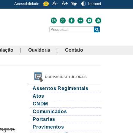
Acessibilidade
Intranet
Buscar
Search
slação
Ouvidoria
Contato
NORMAS INSTITUCIONAIS
Assentos Regimentais
Atos
CNDM
Comunicados
Portarias
Provimentos
zagem,