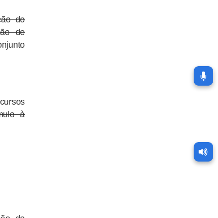
ção do
são de
njunto
cursos
mulo à