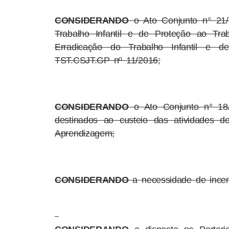
CONSIDERANDO
o Ato Conjunto n° 21
Trabalho Infantil e de Proteção ao Tr
Erradicação do Trabalho Infantil e 
TST.CSJT.GP nº 11/2016;
CONSIDERANDO
o Ato Conjunto n° 18/
destinados ao custeio das atividades 
Aprendizagem;
CONSIDERANDO
a necessidade de ince