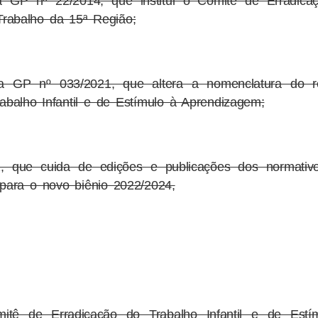
ia GP nº 22/2014, que institui o Comitê de Erradica
 Trabalho da 15ª Região;
ia GP nº 033/2021, que altera a nomenclatura do re
balho Infantil e de Estímulo à Aprendizagem;
 que cuida de edições e publicações dos normativ
para o novo biênio 2022/2024,
itê de Erradicação do Trabalho Infantil e de Estí