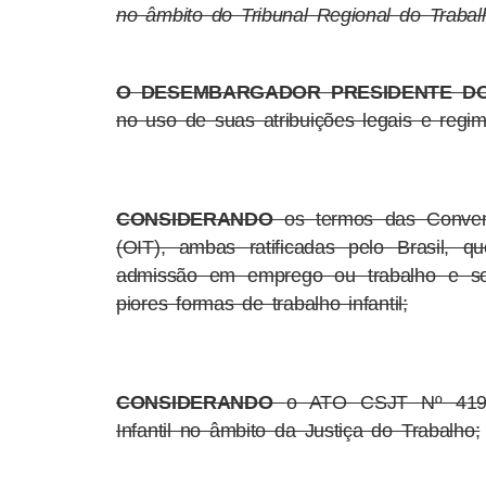
no âmbito do Tribunal Regional do Trabal
O DESEMBARGADOR PRESIDENTE DO
no uso de suas atribuições legais e regim
CONSIDERANDO
os termos das Conven
(OIT), ambas ratificadas pelo Brasil, 
admissão em emprego ou trabalho e so
piores formas de trabalho infantil;
CONSIDERANDO
o ATO CSJT Nº 419/2
Infantil no âmbito da Justiça do Trabalho;