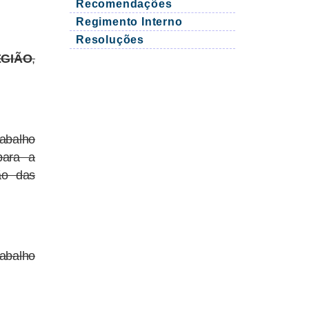
Recomendações
Regimento Interno
Resoluções
EGIÃO
,
abalho
para a
ão das
abalho