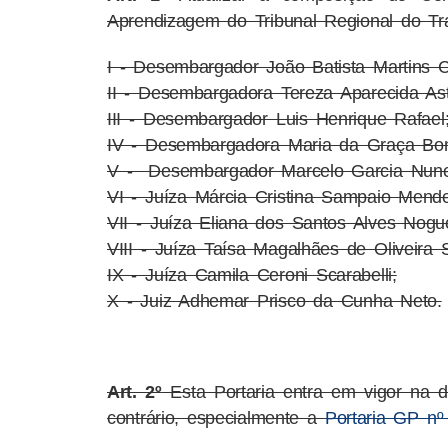
Aprendizagem do Tribunal Regional do Tr
I - Desembargador João Batista Martins C
II - Desembargadora Tereza Aparecida As
III - Desembargador Luis Henrique Rafael
IV - Desembargadora Maria da Graça Bo
V - Desembargador Marcelo Garcia Nune
VI - Juíza Márcia Cristina Sampaio Mend
VII - Juíza Eliana dos Santos Alves Nogue
VIII - Juíza Taísa Magalhães de Oliveira
IX - Juíza Camila Ceroni Scarabelli;
X - Juiz Adhemar Prisco da Cunha Neto.
Art. 2º
Esta Portaria entra em vigor na d
contrário, especialmente a
Portaria GP nº