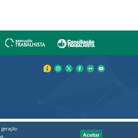
 geração
Aceitar
na