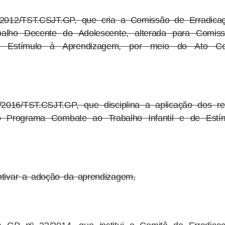
/2012/TST.CSJT.GP, que cria a Comissão de Erradica
abalho Decente do Adolescente, alterada para Comis
de Estímulo à Aprendizagem, por meio do Ato Co
2016/TST.CSJT.GP, que disciplina a aplicação dos re
do Programa Combate ao Trabalho Infantil e de Estí
ntivar a adoção da aprendizagem,