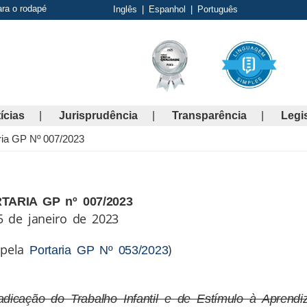
ara o rodapé
Inglês
|
Espanhol
|
Português
ícias
Jurisprudência
Transparência
Legi
ria GP Nº 007/2023
TARIA GP nº 007/2023
5 de janeiro de 2023
 pela
)
Portaria GP Nº 053/2023
dicação do Trabalho Infantil e de Estímulo à Aprendi