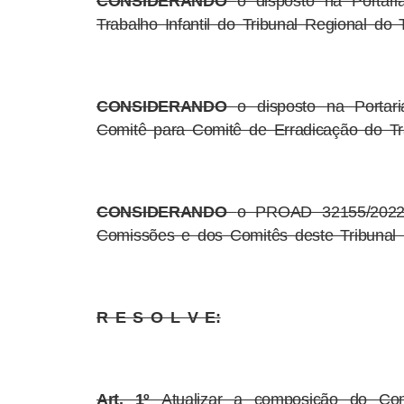
CONSIDERANDO
o disposto na Portar
Trabalho Infantil do Tribunal Regional do
CONSIDERANDO
o disposto na Portar
Comitê para Comitê de Erradicação do Tra
CONSIDERANDO
o PROAD 32155/2022,
Comissões e dos Comitês deste Tribunal 
R E S O L V E:
Art. 1º
Atualizar a composição do Com