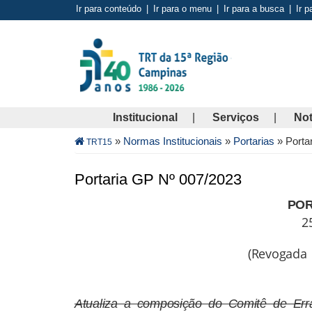
Pular
Ir para conteúdo
|
Ir para o menu
|
Ir para a busca
|
Ir p
para
o
conteúdo
principal
Institucional
Serviços
Not
Trilha
»
Normas Institucionais
»
Portarias
»
Porta
TRT15
de
navegação
Portaria GP Nº 007/2023
POR
2
(Revogada
Atualiza a composição do Comitê de Erra