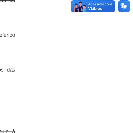
ção do
ferido
os das
mulo à