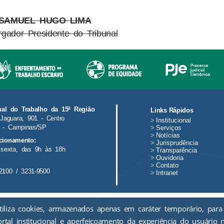
)SAMUEL HUGO LIMA
gador Presidente do Tribunal
nal do Trabalho da 15ª Região
Links Rápidos
Jaguara, 901 - Centro
>
Institucional
 - Campinas/SP
>
Serviços
>
Notícias
cionamento:
>
Jurisprudência
sexta, das 9h às 18h
>
Transparência
>
Ouvidoria
>
Contato
2100 / 3231-9500
>
Intranet
tiliza cookies, armazenados apenas em caráter temporário, para
ortal institucional e aperfeiçoamento da experiência do usuário 