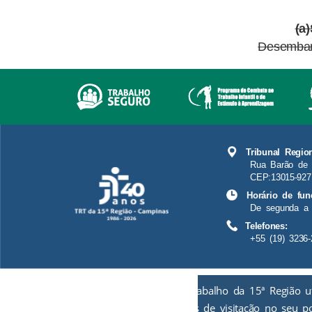
(a
Desembar
Tribunal Regio
Rua Barão de 
CEP:13015-927
Horário de fun
De segunda a 
Telefones:
+55 (19) 3236-
O Tribunal Regional do Trabalho da 15ª Região u
de informações estatísticas de visitação no seu p