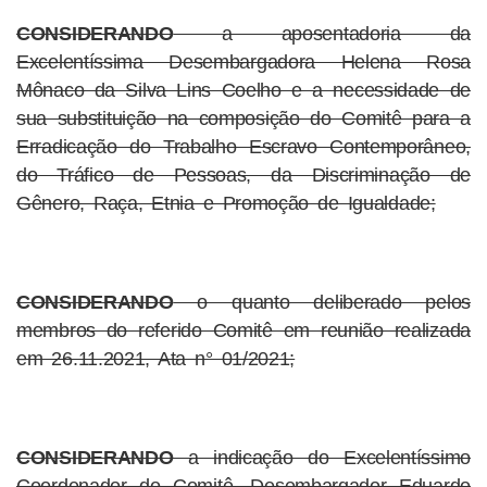
CONSIDERANDO
a aposentadoria da
Excelentíssima Desembargadora Helena Rosa
Mônaco da Silva Lins Coelho e a necessidade de
sua substituição na composição do Comitê para a
Erradicação do Trabalho Escravo Contemporâneo,
do Tráfico de Pessoas, da Discriminação de
Gênero, Raça, Etnia e Promoção de Igualdade;
CONSIDERANDO
o quanto deliberado pelos
membros do referido Comitê em reunião realizada
em 26.11.2021, Ata n° 01/2021;
CONSIDERANDO
a indicação do Excelentíssimo
Coordenador do Comitê, Desembargador Eduardo