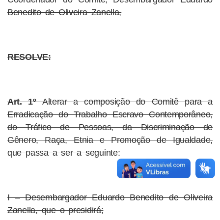
Benedito de Oliveira Zanella,
RESOLVE:
Art. 1º
Alterar a composição do Comitê para a
Erradicação do Trabalho Escravo Contemporâneo,
do Tráfico de Pessoas, da Discriminação de
Gênero, Raça, Etnia e Promoção de Igualdade,
que passa a ser a seguinte:
I – Desembargador Eduardo Benedito de Oliveira
Zanella, que o presidirá;