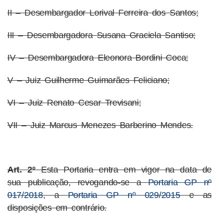
II – Desembargador Lorival Ferreira dos Santos;
III – Desembargadora Susana Graciela Santiso;
IV – Desembargadora Eleonora Bordini Coca;
V – Juiz Guilherme Guimarães Feliciano;
VI – Juiz Renato Cesar Trevisani;
VII – Juiz Marcus Menezes Barberino Mendes.
Art. 2º
Esta Portaria entra em vigor na data de
sua publicação, revogando-se a
Portaria GP nº
017/2018
, a
Portaria GP nº 029/2015
e as
disposições em contrário.