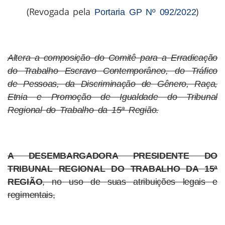
(Revogada pela
)
Portaria GP Nº 092/2022
Altera a composição do Comitê para a Erradicação
do Trabalho Escravo Contemporâneo, do Tráfico
de Pessoas, da Discriminação de Gênero, Raça,
Etnia e Promoção de Igualdade do Tribunal
Regional do Trabalho da 15ª Região.
A DESEMBARGADORA PRESIDENTE DO
TRIBUNAL REGIONAL DO TRABALHO DA 15ª
REGIÃO
, no uso de suas atribuições legais e
regimentais,