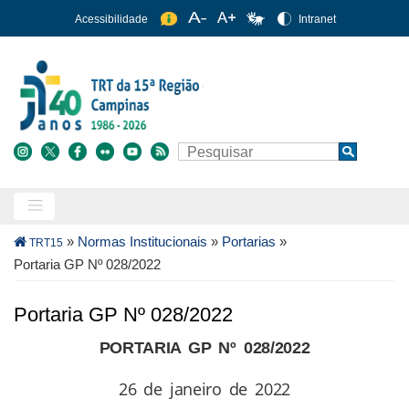
Pular
Acessibilidade
Intranet
para
o
conteúdo
principal
Buscar
Search
Trilha
»
Normas Institucionais
»
Portarias
»
TRT15
de
Portaria GP Nº 028/2022
navegação
Portaria GP Nº 028/2022
PORTARIA GP Nº 028/2022
26 de janeiro de 2022