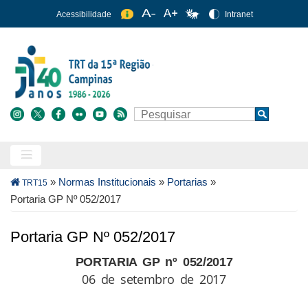
Pular
Acessibilidade
Intranet
para
o
conteúdo
principal
Buscar
Search
Trilha
»
Normas Institucionais
»
Portarias
»
TRT15
de
Portaria GP Nº 052/2017
navegação
Portaria GP Nº 052/2017
PORTARIA GP nº 052/2017
06 de setembro de 2017