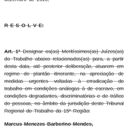
R E S O L V E:
Art. 1º
Designar os(as) Meritíssimos(as) Juízes(as)
do Trabalho abaixo relacionados(as) para, a partir
desta data, até posterior deliberação, atuarem em
regime de plantão itinerante, na apreciação de
medidas urgentes voltadas à erradicação do
trabalho em condições análogas à de escravo, em
condições degradantes, discriminatórias e de tráfico
de pessoas, no âmbito da jurisdição deste Tribunal
Regional do Trabalho da 15ª Região:
Marcus Menezes Barberino Mendes,