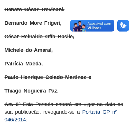
Renato César Trevisani,
Bernardo More Frigeri,
César Reinaldo Offa Basile,
Michele do Amaral,
Patrícia Maeda,
Paulo Henrique Coiado Martinez e
Thiago Nogueira Paz.
Art. 2º
Esta Portaria entrará em vigor na data de
sua publicação, revogando-se a
Portaria GP nº
046/2014
.