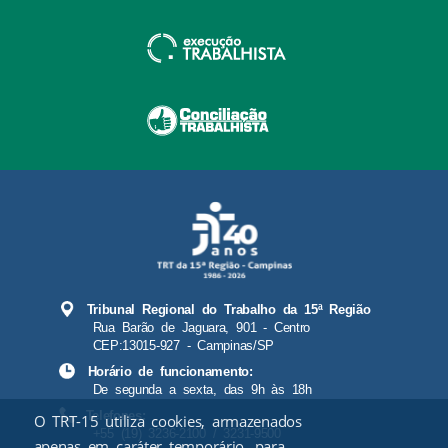
Tribunal Regional do Trabalho da 15ª Região
Rua Barão de Jaguara, 901 - Centro
CEP:13015-927 - Campinas/SP
Horário de funcionamento:
De segunda a sexta, das 9h às 18h
Telefones:
O TRT-15 utiliza cookies, armazenados
+55 (19) 3236-2100 / 3231-9500
apenas em caráter temporário, para