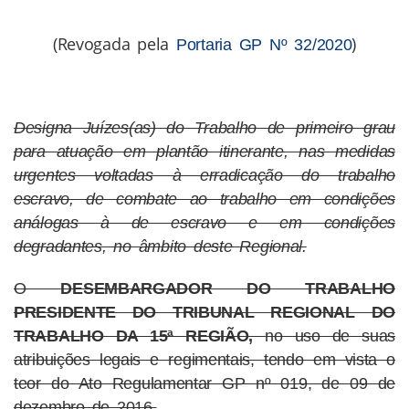
(Revogada pela
)
Portaria GP Nº 32/2020
Designa Juízes(as) do Trabalho de primeiro grau
para atuação em plantão itinerante, nas medidas
urgentes voltadas à erradicação do trabalho
escravo, de combate ao trabalho em condições
análogas à de escravo e em condições
degradantes, no âmbito deste Regional.
O
DESEMBARGADOR DO TRABALHO
PRESIDENTE DO TRIBUNAL REGIONAL DO
TRABALHO DA 15ª REGIÃO,
no uso de suas
atribuições legais e regimentais, tendo em vista o
teor do Ato Regulamentar GP nº 019, de 09 de
dezembro de 2016,