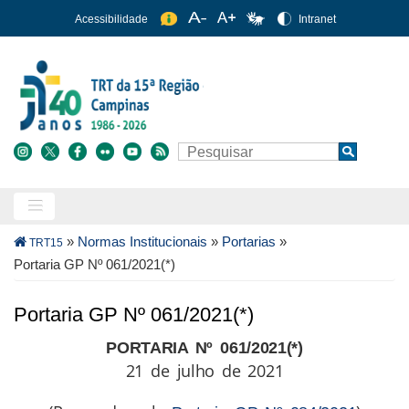
Pular
Acessibilidade
Intranet
para
o
conteúdo
principal
Buscar
Search
Trilha
»
Normas Institucionais
»
Portarias
»
TRT15
de
Portaria GP Nº 061/2021(*)
navegação
Portaria GP Nº 061/2021(*)
PORTARIA Nº 061/2021(*)
21 de julho de 2021