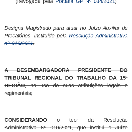
(Revogada pela
)
Portaria GP Nº 084/2021
Designa Magistrado para atuar no Juízo Auxiliar de
Precatórios, instituído pela
Resolução Administrativa
nº 010/2021
.
A DESEMBARGADORA PRESIDENTE DO
TRIBUNAL REGIONAL DO TRABALHO DA 15ª
REGIÃO
, no uso de suas atribuições legais e
regimentais;
CONSIDERANDO
o teor da Resolução
Administrativa Nº 010/2021, que institui o Juízo