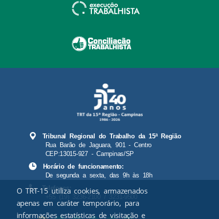
Tribunal Regional do Trabalho da 15ª Região
Rua Barão de Jaguara, 901 - Centro
CEP:13015-927 - Campinas/SP
Horário de funcionamento:
De segunda a sexta, das 9h às 18h
Telefones:
O TRT-15 utiliza cookies, armazenados
+55 (19) 3236-2100 / 3231-9500
apenas em caráter temporário, para
informações estatísticas de visitação e