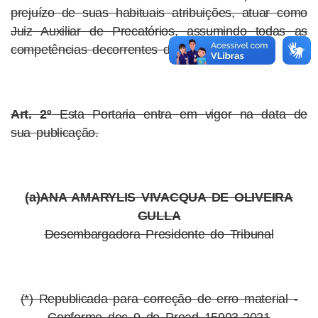
prejuízo de suas habituais atribuições, atuar como
Juiz Auxiliar de Precatórios, assumindo todas as
competências decorrentes do encargo.
Art. 2º
Esta Portaria entra em vigor na data de
sua publicação.
(a)ANA AMARYLIS VIVACQUA DE OLIVEIRA
GULLA
Desembargadora Presidente do Tribunal
(*) Republicada para correção de erro material -
Conforme doc 9 do Proad 15993-2021