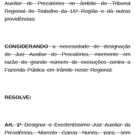
Auxiliar de Precatórios no âmbito do Tribunal
Regional do Trabalho da 15ª Região e dá outras
providências;
CONSIDERANDO
a necessidade de designação
do Juiz Auxiliar de Precatórios, mormente em
razão do grande número de execuções contra a
Fazenda Pública em trâmite neste Regional;
RESOLVE:
Art. 1º
Designar o Excelentíssimo Juiz Auxiliar da
Presidência, Marcelo Garcia Nunes, para, sem