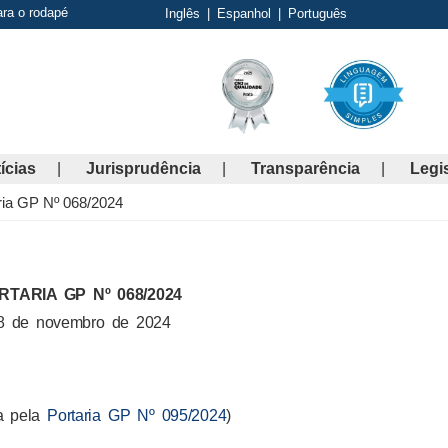
ara o rodapé
Inglês
|
Espanhol
|
Português
ícias
Jurisprudência
Transparência
Legi
ria GP Nº 068/2024
RTARIA GP Nº 068/2024
8 de novembro de 2024
 pela
Portaria GP Nº 095/2024
)