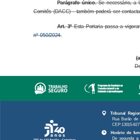
Parágrafo único.
Se necessário, a 
Comitês (DACC) - também poderá ser contacta
Art. 3º
Esta Portaria passa a vigor
nº 050/2024
.
(
De
Tribunal Regio
Rua Barão de 
CEP:13015-927
Horário de fun
De segunda a 