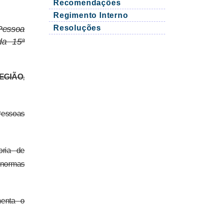
Recomendações
Regimento Interno
Pessoa
Resoluções
da 15ª
EGIÃO
,
Pessoas
oria de
 normas
menta o