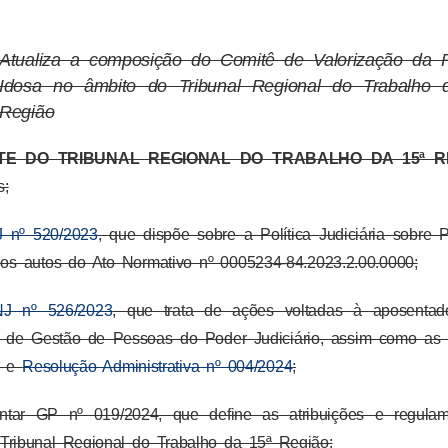
Atualiza a composição do
Comitê de Valorização da 
Idosa no âmbito do Tribunal Regional do Trabalho 
Região
E DO TRIBUNAL REGIONAL DO TRABALHO DA 15ª R
s;
 nº 520/2023
, que dispõe sobre a Política Judiciária sobre 
 os autos do Ato Normativo nº 0005234-84.2023.2.00.0000;
J nº 526/2023
, que trata de ações voltadas à aposentad
al de Gestão de Pessoas do Poder Judiciário, assim como as
e
Resolução Administrativa nº 004/2024
;
tar GP nº 019/2024, que define as
atribuições e regula
Tribunal Regional do Trabalho da 15ª Região;