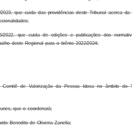
3, que cuida das providências deste Tribunal acerca da P
ccionalidades;
022, que cuida de edições e publicações dos normativ
alho deste Regional para o biênio 2022/2024;
do
Comitê de Valorização da Pessoa Idosa no âmbito do T
unes, que o coordenará;
do Benedito de Oliveira Zanella;