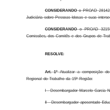
CONSIDERANDO
o PROAD 28142/202
Judiciária sobre Pessoas Idosas e suas interse
CONSIDERANDO
o PROAD 32155/2
Comissões, dos Comitês e dos Grupos de Trab
RESOLVE
:
Art. 1º
Atualizar a composição 
Regional do Trabalho da 15ª Região:
I - Desembargador Marcelo Garcia N
II - Desembargador aposentado Eduar