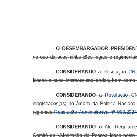
O DESEMBARGADOR PRESIDENT
no uso de suas atribuições legais e regimentai
CONSIDERANDO
a
Resolução CNJ
Idosas e suas interseccionalidades, bem como
CONSIDERANDO
a
Resolução CN
magistrados(as) no âmbito da Política Nacion
regionais
Resolução Administrativa nº 003/2024
CONSIDERANDO
o Ato Regulamen
Comitê de Valorização da Pessoa Idosa neste 