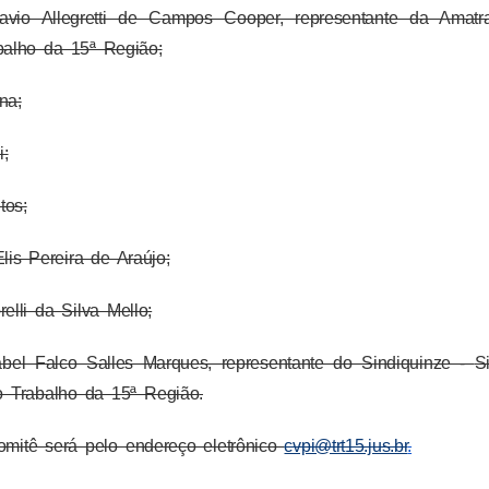
lavio Allegretti de Campos Cooper, representante da Amat
balho da 15ª Região
;
na;
;
tos;
lis Pereira de Araújo;
elli da Silva Mello;
abel Falco Salles Marques, representante do Sindiquinze -
S
do Trabalho da 15ª Região
.
mitê será pelo endereço eletrônico
cvpi@trt15.jus.br
.