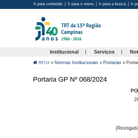
Pular
Ir para conteúdo
|
Ir para o menu
|
Ir para a busca
|
Ir p
para
o
conteúdo
principal
Institucional
Serviços
Not
Trilha
»
Normas Institucionais
»
Portarias
»
Porta
TRT15
de
navegação
Portaria GP Nº 068/2024
PO
2
(Revogada