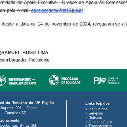
Unidade de Apoio Executivo - Divisão de Apoio às Comissõe
da pelo e-mail
dacc.secgeral@trt15.jus.br.
ar desde a data de 14 de novembro de 2024, revogando-se a
P
a)SAMUEL HUGO LIMA
sembargador Presidente
nal do Trabalho da 15ª Região
Links Rápidos
Jaguara, 901 - Centro
>
Institucional
 - Campinas/SP
>
Serviços
>
Notícias
cionamento:
>
Jurisprudência
sexta, das 9h às 18h
>
Transparência