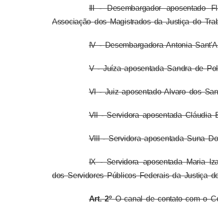
III - Desembargador aposentado F
Associação dos Magistrados da Justiça do Tra
IV -
Desembargadora Antonia Sant'A
V - Juíza aposentada Sandra de Poli
VI - Juiz aposentado Alvaro dos San
VII - Servidora aposentada Cláudia E
VIII - Servidora aposentada Suna Dor
IX - Servidora aposentada Maria Iz
dos Servidores Públicos Federais da Justiça 
Art. 2º
O canal de contato com o Co