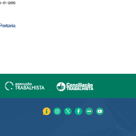
s e aos
ortaria