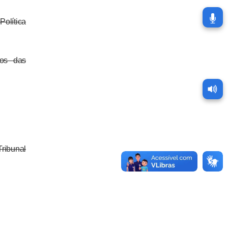
olítica
os das
ribunal