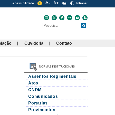
Acessibilidade
Intranet
Buscar
Search
slação
Ouvidoria
Contato
NORMAS INSTITUCIONAIS
Assentos Regimentais
Atos
CNDM
Comunicados
Portarias
Provimentos