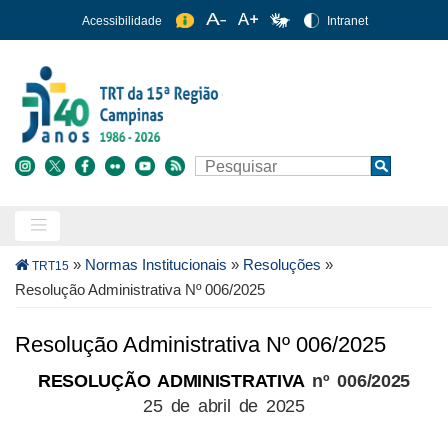
Pular
Acessibilidade
Intranet
para
o
conteúdo
principal
Buscar
Search
Trilha
»
Normas Institucionais
»
Resoluções
»
TRT15
de
Resolução Administrativa Nº 006/2025
navegação
Resolução Administrativa Nº 006/2025
RESOLUÇÃO ADMINISTRATIVA
nº 006/2025
25 de abril de 2025